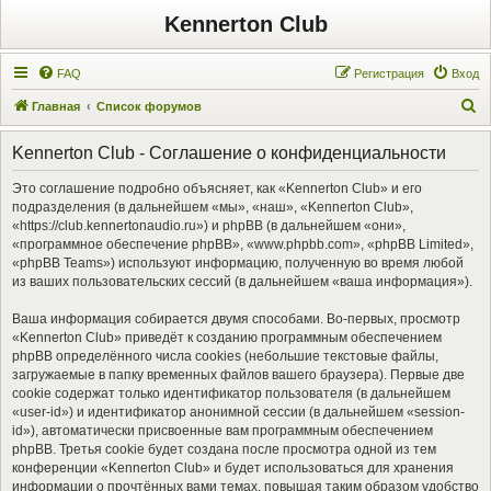
Kennerton Club
FAQ
Регистрация
Вход
П
Главная
Список форумов
о
Kennerton Club - Соглашение о конфиденциальности
и
с
Это соглашение подробно объясняет, как «Kennerton Club» и его
подразделения (в дальнейшем «мы», «наш», «Kennerton Club»,
к
«https://club.kennertonaudio.ru») и phpBB (в дальнейшем «они»,
«программное обеспечение phpBB», «www.phpbb.com», «phpBB Limited»,
«phpBB Teams») используют информацию, полученную во время любой
из ваших пользовательских сессий (в дальнейшем «ваша информация»).
Ваша информация собирается двумя способами. Во-первых, просмотр
«Kennerton Club» приведёт к созданию программным обеспечением
phpBB определённого числа cookies (небольшие текстовые файлы,
загружаемые в папку временных файлов вашего браузера). Первые две
cookie содержат только идентификатор пользователя (в дальнейшем
«user-id») и идентификатор анонимной сессии (в дальнейшем «session-
id»), автоматически присвоенные вам программным обеспечением
phpBB. Третья cookie будет создана после просмотра одной из тем
конференции «Kennerton Club» и будет использоваться для хранения
информации о прочтённых вами темах, повышая таким образом удобство