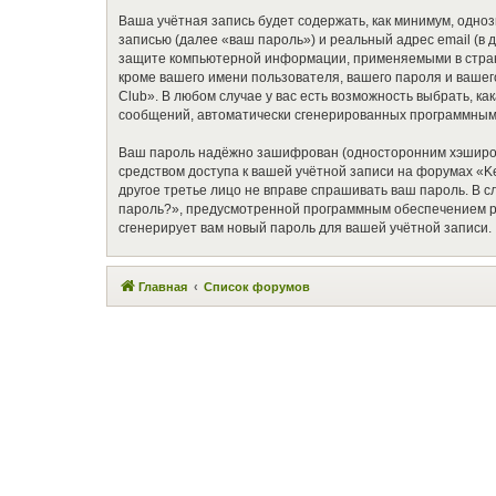
Ваша учётная запись будет содержать, как минимум, одн
записью (далее «ваш пароль») и реальный адрес email (в
защите компьютерной информации, применяемыми в стране
кроме вашего имени пользователя, вашего пароля и вашего
Club». В любом случае у вас есть возможность выбрать, к
сообщений, автоматически сгенерированных программным
Ваш пароль надёжно зашифрован (односторонним хэширован
средством доступа к вашей учётной записи на форумах «Ken
другое третье лицо не вправе спрашивать ваш пароль. В 
пароль?», предусмотренной программным обеспечением ph
сгенерирует вам новый пароль для вашей учётной записи.
Главная
Список форумов