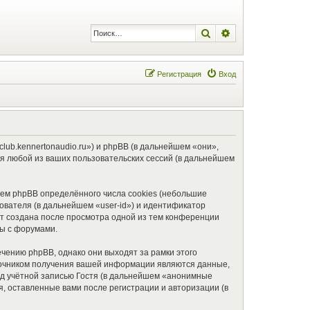
Поиск
Расширенный по
Регистрация
Вход
club.kennertonaudio.ru») и phpBB (в дальнейшем «они»,
я любой из ваших пользовательских сессий (в дальнейшем
ем phpBB определённого числа cookies (небольшие
ователя (в дальнейшем «user-id») и идентификатор
ет создана после просмотра одной из тем конференции
ты с форумами.
чению phpBB, однако они выходят за рамки этого
точником получения вашей информации являются данные,
д учётной записью Гостя (в дальнейшем «анонимные
, оставленные вами после регистрации и авторизации (в