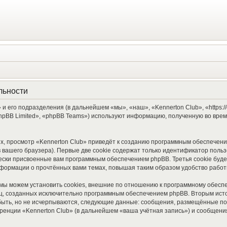
льности
и его подразделения (в дальнейшем «мы», «наш», «Kennerton Club», «https://
pBB Limited», «phpBB Teams») используют информацию, полученную во врем
, просмотр «Kennerton Club» приведёт к созданию программным обеспечени
вашего браузера). Первые две cookie содержат только идентификатор польз
чески присвоенные вам программным обеспечением phpBB. Третья cookie буд
информации о прочтённых вами темах, повышая таким образом удобство рабо
мы можем установить cookies, внешние по отношению к программному обеспе
ниц, созданных исключительно программным обеспечением phpBB. Вторым ис
быть, но не исчерпываются, следующие данные: сообщения, размещённые по
ренции «Kennerton Club» (в дальнейшем «ваша учётная запись») и сообщения