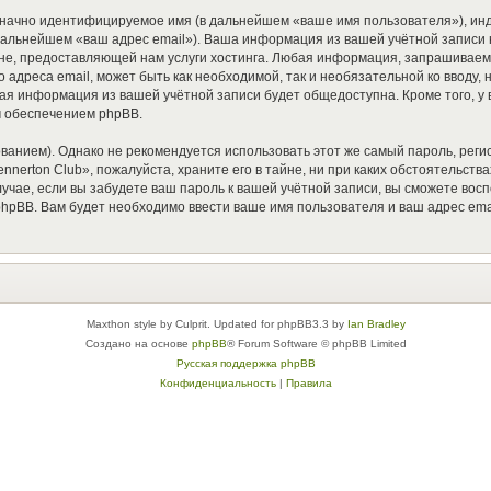
означно идентифицируемое имя (в дальнейшем «ваше имя пользователя»), ин
 дальнейшем «ваш адрес email»). Ваша информация из вашей учётной записи 
, предоставляющей нам услуги хостинга. Любая информация, запрашиваема
 адреса email, может быть как необходимой, так и необязательной ко вводу
акая информация из вашей учётной записи будет общедоступна. Кроме того, у 
 обеспечением phpBB.
ием). Однако не рекомендуется использовать этот же самый пароль, регист
nerton Club», пожалуйста, храните его в тайне, ни при каких обстоятельства
случае, если вы забудете ваш пароль к вашей учётной записи, вы сможете в
pBB. Вам будет необходимо ввести ваше имя пользователя и ваш адрес emai
Maxthon style by Culprit. Updated for phpBB3.3 by
Ian Bradley
Создано на основе
phpBB
® Forum Software © phpBB Limited
Русская поддержка phpBB
Конфиденциальность
|
Правила