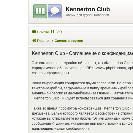
Kennerton Club
Форум для друзей Kennerton
Ссылки
FAQ
Главная
Список форумов
Kennerton Club - Соглашение о конфиденциа
Это соглашение подробно объясняет, как «Kennerton Club» 
«программное обеспечение phpBB», «www.phpbb.com», «ph
«ваша информация»).
Ваша информация собирается двумя способами. Во-первых
текстовые файлы, загружаемые в папку временных файлов 
анонимной сессии (в дальнейшем «session-id»), автомати
«Kennerton Club» и будет использоваться для хранения 
Также во время просмотра конференции «Kennerton Club» 
документа, целью которого является рассмотрение стра
которые вы отправляете на форум. Этими данными могут 
сообщения»), данные, указанные при регистрации в конфе
дальнейшем «ваши сообщения»).