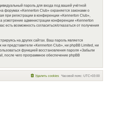
дивидуальный пароль для входа под вашей учётной
на форумах «Kennerton Club» охраняется законами о
я при регистрации в конференции «Kennerton Club»,
, на усмотрение администрации конференции «Kennerton
вас есть возможность согласиться/отказаться от получения
рируясь на других сайтах. Ваш пароль является
х ни представители «Kennerton Club», ни phpBB Limited, ни
оспользоваться функцией восстановления пароля «Забыли
l, после чего программное обеспечение phpBB
Удалить cookies
Часовой пояс:
UTC+03:00