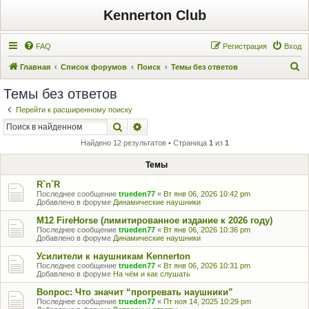
Kennerton Club
FAQ
Регистрация
Вход
П
Главная
Список форумов
Поиск
Темы без ответов
о
Темы без ответов
и
Перейти к расширенному поиску
с
Поиск
Расширенный поиск
к
Найдено 12 результатов • Страница
1
из
1
Темы
R`n`R
Последнее сообщение
trueden77
«
Вт янв 06, 2026 10:42 pm
Добавлено в форуме
Динамические наушники
M12 FireHorse (лимитированное издание к 2026 году)
Последнее сообщение
trueden77
«
Вт янв 06, 2026 10:36 pm
Добавлено в форуме
Динамические наушники
Усилители к наушникам Kennerton
Последнее сообщение
trueden77
«
Вт янв 06, 2026 10:31 pm
Добавлено в форуме
На чём и как слушать
Вопрос: Что значит “прогревать наушники”
Последнее сообщение
trueden77
«
Пт ноя 14, 2025 10:29 pm