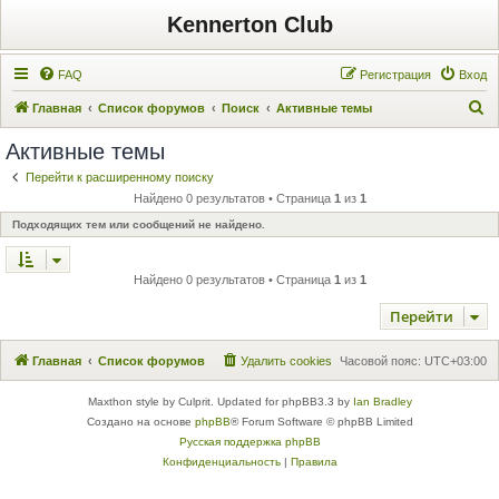
Kennerton Club
FAQ
Регистрация
Вход
П
Главная
Список форумов
Поиск
Активные темы
о
Активные темы
и
Перейти к расширенному поиску
с
Найдено 0 результатов • Страница
1
из
1
к
Подходящих тем или сообщений не найдено.
Найдено 0 результатов • Страница
1
из
1
Перейти
Главная
Список форумов
Удалить cookies
Часовой пояс:
UTC+03:00
Maxthon style by Culprit. Updated for phpBB3.3 by
Ian Bradley
Создано на основе
phpBB
® Forum Software © phpBB Limited
Русская поддержка phpBB
Конфиденциальность
|
Правила