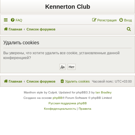
Kennerton Club
FAQ
Регистрация
Вход
П
Главная
Список форумов
о
Удалить cookies
и
с
Вы уверены, что хотите удалить все cookie, установленные данной
конференцией?
к
Главная
Список форумов
Удалить cookies
Часовой пояс:
UTC+03:00
Maxthon style by Culprit. Updated for phpBB3.3 by
Ian Bradley
Создано на основе
phpBB
® Forum Software © phpBB Limited
Русская поддержка phpBB
Конфиденциальность
|
Правила