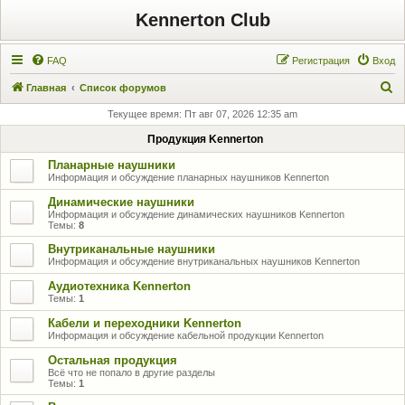
Kennerton Club
FAQ
Регистрация
Вход
П
Главная
Список форумов
о
Текущее время: Пт авг 07, 2026 12:35 am
и
Продукция Kennerton
с
Планарные наушники
к
Информация и обсуждение планарных наушников Kennerton
Динамические наушники
Информация и обсуждение динамических наушников Kennerton
Темы:
8
Внутриканальные наушники
Информация и обсуждение внутриканальных наушников Kennerton
Аудиотехника Kennerton
Темы:
1
Кабели и переходники Kennerton
Информация и обсуждение кабельной продукции Kennerton
Остальная продукция
Всё что не попало в другие разделы
Темы:
1